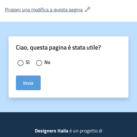
(si apre in una nuova fines
Proponi una modifica a questa pagina
Ciao, questa pagina è stata utile?
Scegli la risposta:
Sì
No
Invia
Piede
Designers Italia
è un progetto di