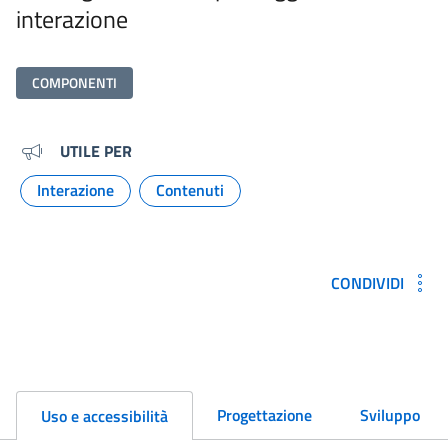
interazione
COMPONENTI
Metadati e link per approfondi
UTILE PER
Interazione
Contenuti
Argomento:
Argomento:
CONDIVIDI
Progettazione
Sviluppo
Uso e accessibilità