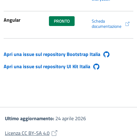
Angular
PRONTO
Scheda
(si apre in una nuova fine
documentazione
Apri una issue sul repository Bootstrap Italia
(si apre in una nuova finestra)
Apri una issue sul repository UI Kit Italia
(si apre in una nuova finestra)
Ultimo aggiornamento:
24 aprile 2026
(si apre in una nuova finestra)
Licenza CC BY-SA 4.0