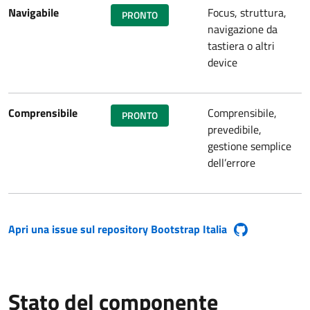
Navigabile
Focus, struttura,
PRONTO
navigazione da
tastiera o altri
device
Comprensibile
Comprensibile,
PRONTO
prevedibile,
gestione semplice
dell’errore
Apri una issue sul repository Bootstrap Italia
(si apre in una nuova finestra)
Stato del componente