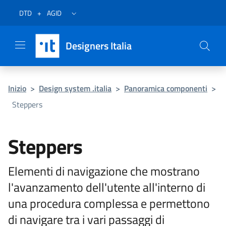
Vai al menu
Vai al contenuto
Questa pagina è stata utile?
Vai al piede
Dichiarazione di accessibilità (link esterno su sito AgID)
Apri/chiudi menu secondario
DTD
+
AGID
Designers Italia
Inizio
>
Design system .italia
>
Panoramica componenti
>
Steppers
Steppers
Elementi di navigazione che mostrano
l'avanzamento dell'utente all'interno di
una procedura complessa e permettono
di navigare tra i vari passaggi di