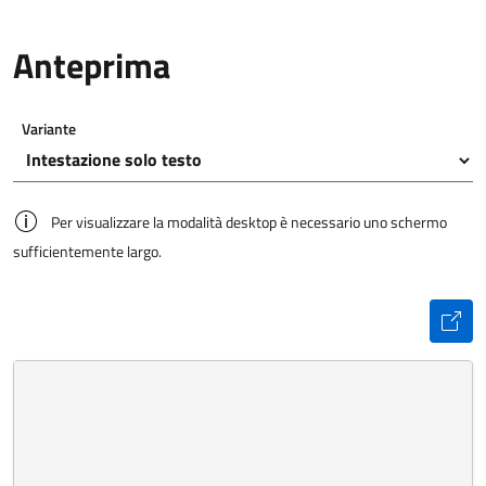
Anteprima
Variante
Per visualizzare la modalità desktop è necessario uno schermo
sufficientemente largo.
Inizio anteprima:
Fine anteprima.