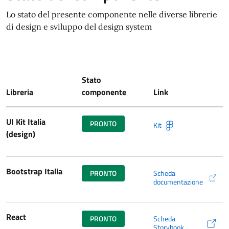
Lo stato del presente componente nelle diverse librerie
di design e sviluppo del design system
Stato
Libreria
componente
Link
UI Kit Italia
PRONTO
Kit
UI Kit Italia su Figma (si 
(design)
Bootstrap Italia
PRONTO
Scheda
(si apre in una nuova fine
documentazione
React
PRONTO
Scheda
(si apre in una nuova fine
Storybook