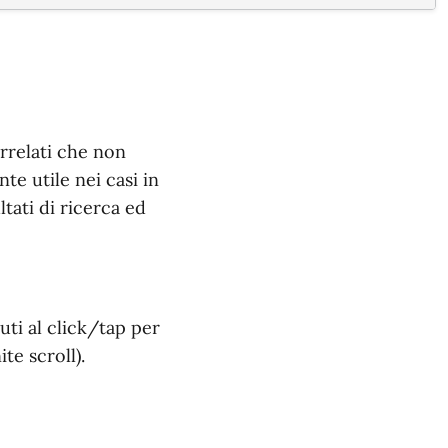
rrelati che non
te utile nei casi in
tati di ricerca ed
uti al click/tap per
te scroll).