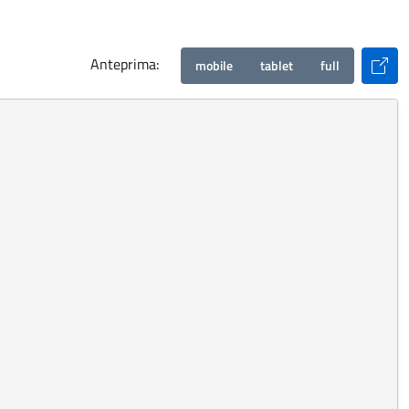
ima:
ma.
Anteprima:
mobile
tablet
full