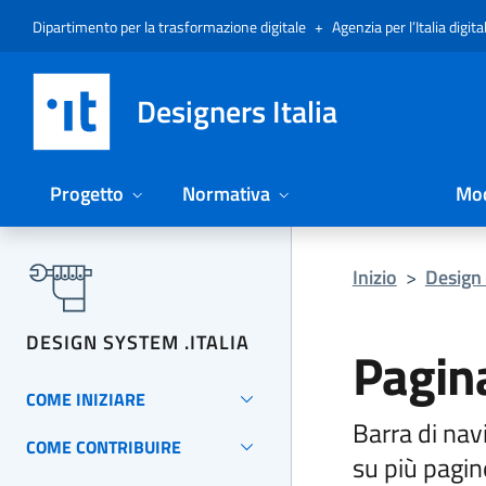
Vai al menu
Vai al contenuto
Questa pagina è stata utile?
Vai al piede
Dichiarazione di accessibilità (link esterno su sito AgID)
Dipartimento per la trasformazione digitale
+
Agenzia per l’Italia digita
Designers Italia
Progetto
Normativa
Mod
Inizio
>
Design 
DESIGN SYSTEM .ITALIA
Pagin
COME INIZIARE
Barra di nav
COME CONTRIBUIRE
su più pagin