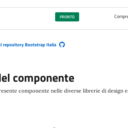
Compren
PRONTO
l repository Bootstrap Italia
a finestra)
del componente
resente componente nelle diverse librerie di design e