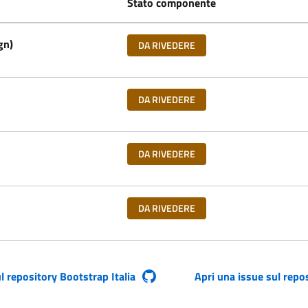
Stato componente
gn)
DA RIVEDERE
DA RIVEDERE
DA RIVEDERE
DA RIVEDERE
l repository Bootstrap Italia
Apri una issue sul reposi
a finestra)
(si apre in una nuova finest