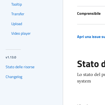
Tooltip
Comprensibile
Transfer
Upload
Video player
Apri una issue su
(si apre in una nuov
versione corrente:
v1.13.0
Stato 
Stato delle risorse
Lo stato del p
Changelog
system