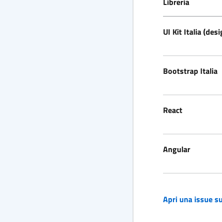
Libreria
UI Kit Italia (desi
Bootstrap Italia
React
Angular
Apri una issue su
(si apre in una nuov