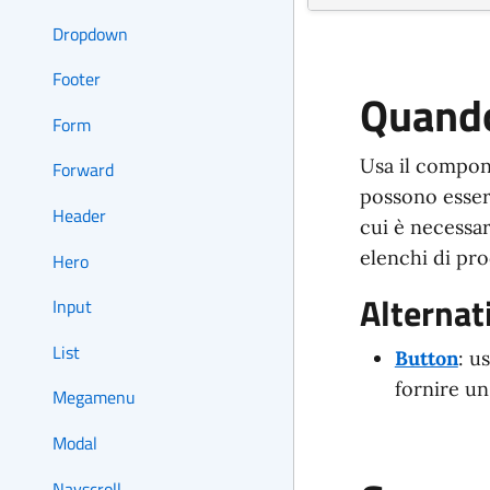
Dropdown
Footer
Quando
Form
Usa il compon
Forward
possono essere
Header
cui è necessar
elenchi di prod
Hero
Alternat
Input
List
Button
: u
fornire un
Megamenu
Modal
Navscroll