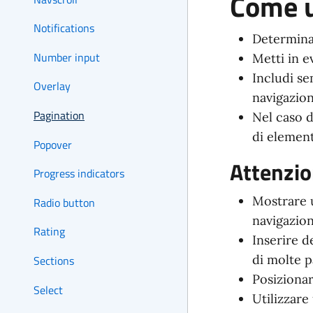
Come u
Notifications
Determina
Number input
Metti in e
Includi se
Overlay
navigazion
Pagination
Nel caso d
di element
Popover
Attenzio
Progress indicators
Mostrare u
Radio button
navigazion
Rating
Inserire d
di molte p
Sections
Posizionar
Select
Utilizzare