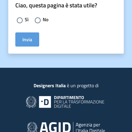
Ciao, questa pagina è stata utile?
Scegli la risposta:
Sì
No
Invia
Piede
Designers Italia
è un progetto di