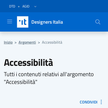
Vai al menu
Vai al contenuto
Questa pagina è stata utile?
Vai al piede
Dichiarazione di accessibilità (link esterno su sito AgID)
Apri/chiudi menu secondario
DTD
+
AGID
Designers Italia
Inizio
>
Argomenti
>
Accessibilità
Accessibilità
Tutti i contenuti relativi all'argomento
"Accessibilità"
CONDIVIDI