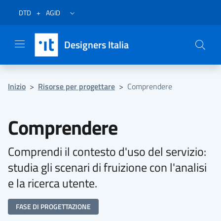
Vai al menu
Vai al contenuto
Questa pagina è stata utile?
Vai al piede
Dichiarazione di accessibilità (link esterno su sito AgID)
Apri/chiudi menu secondario
DTD
+
AGID
Designers Italia
Inizio
>
Risorse per progettare
>
Comprendere
Comprendere
Comprendi il contesto d'uso del servizio:
studia gli scenari di fruizione con l'analisi
e la ricerca utente.
FASE DI PROGETTAZIONE