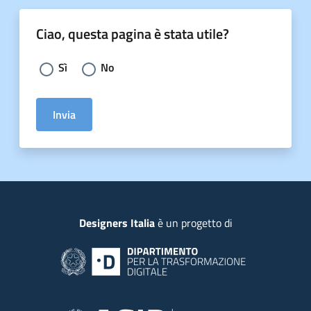
Ciao, questa pagina è stata utile?
Scegli la risposta:
Sì
No
Invia
Piede
Designers Italia
è un progetto di