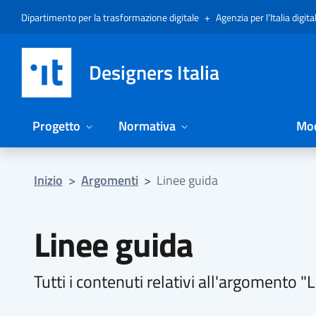
Vai al menu
Vai al contenuto
Questa pagina è stata utile?
Vai al piede
Dichiarazione di accessibilità (link esterno su sito AgID)
Dipartimento per la trasformazione digitale
+
Agenzia per l’Italia digita
Designers Italia
Progetto
Normativa
Mod
Inizio
>
Argomenti
>
Linee guida
Linee guida
Tutti i contenuti relativi all'argomento "