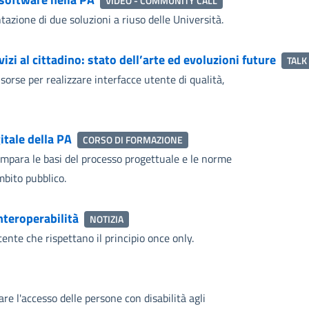
VIDEO - COMMUNITY CALL
azione di due soluzioni a riuso delle Università.
zi al cittadino: stato dell’arte ed evoluzioni future
TALK
isorse per realizzare interfacce utente di qualità,
itale della PA
CORSO DI FORMAZIONE
Impara le basi del processo progettuale e le norme
ambito pubblico.
nteroperabilità
NOTIZIA
nte che rispettano il principio once only.
are l'accesso delle persone con disabilità agli