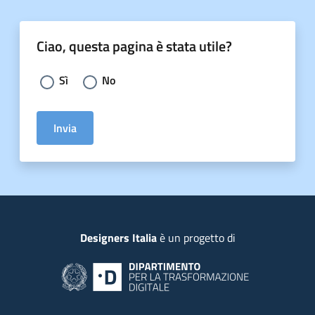
Ciao, questa pagina è stata utile?
Scegli la risposta:
Sì
No
Invia
Piede
Designers Italia
è un progetto di