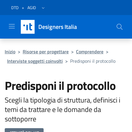
Vai al menu
Vai al contenuto
Questa pagina è stata utile?
Vai al piede
Dichiarazione di accessibilità (link esterno su sito AgID)
Apri/chiudi menu secondario
DTD
+
AGID
Designers Italia
Inizio
>
Risorse per progettare
>
Comprendere
>
Interviste soggetti coinvolti
>
Predisponi il protocollo
Predisponi il protocollo
Scegli la tipologia di struttura, definisci i
temi da trattare e le domande da
sottoporre