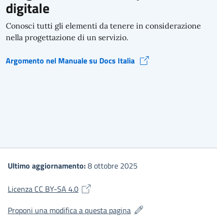
digitale
Conosci tutti gli elementi da tenere in considerazione
nella progettazione di un servizio.
Argomento nel Manuale su Docs Italia
Progettare un servizio pubblico digitale (si apre in una nuova finestra)
Ultimo aggiornamento:
8 ottobre 2025
(si apre in una nuova finestra)
Licenza CC BY-SA 4.0
(si apre in una nuova fines
Proponi una modifica a questa pagina