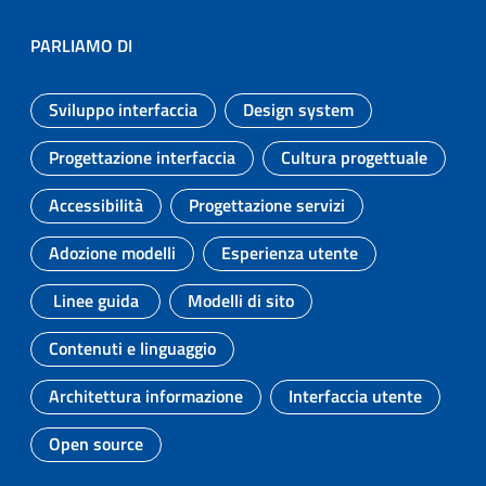
PARLIAMO DI
Sviluppo interfaccia
Design system
Argomento:
Argomento:
Progettazione interfaccia
Cultura progettuale
Argomento:
Argomento:
Accessibilità
Progettazione servizi
Argomento:
Argomento:
Adozione modelli
Esperienza utente
Argomento:
Argomento:
Linee guida
Modelli di sito
Argomento:
Argomento:
Contenuti e linguaggio
Argomento:
Architettura informazione
Interfaccia utente
Argomento:
Argomento:
Open source
Argomento: