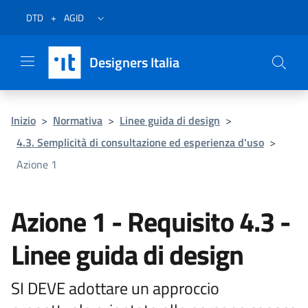
Vai al menu
Vai al contenuto
Questa pagina è stata utile?
Vai al piede
Dichiarazione di accessibilità (link esterno su sito AgID)
Apri/chiudi menu secondario
DTD
+
AGID
Designers Italia
Inizio
>
Normativa
>
Linee guida di design
>
4.3. Semplicità di consultazione ed esperienza d'uso
>
Azione 1
Azione 1 - Requisito 4.3 -
Linee guida di design
SI DEVE adottare un approccio