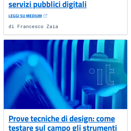
servizi pubblici digitali
LEGGI SU MEDIUM
(SI APRE IN UNA NUOVA FINESTRA)
di Francesco Zaia
Prove tecniche di design: come
testare sul campo gli strumenti