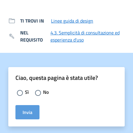
TI TROVI IN
Linee guida di design
NEL
4.3. Semplicità di consultazione ed
REQUISITO
esperienza d'uso
Ciao, questa pagina è stata utile?
Scegli la risposta:
Sì
No
Invia