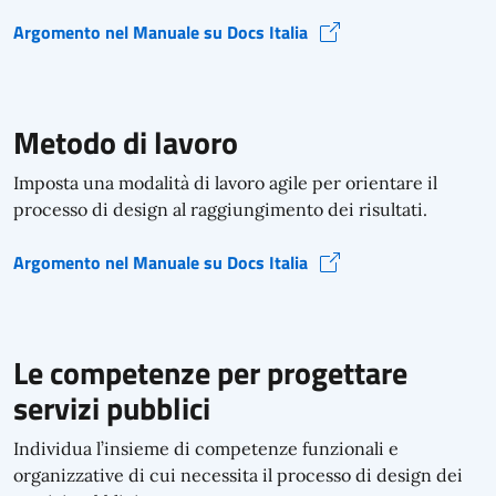
Argomento nel Manuale su Docs Italia
Il processo progettuale (si apre in una nuova finestra)
Metodo di lavoro
Imposta una modalità di lavoro agile per orientare il
processo di design al raggiungimento dei risultati.
Argomento nel Manuale su Docs Italia
Metodo di lavoro (si apre in una nuova finestra)
Le competenze per progettare
servizi pubblici
Individua l’insieme di competenze funzionali e
organizzative di cui necessita il processo di design dei