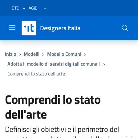
Vai al menu
Vai al contenuto
Questa pagina è stata utile?
Vai al piede
Dichiarazione di accessibilità (link esterno su sito AgID)
Apri/chiudi menu secondario
DTD
+
AGID
Designers Italia
Inizio
>
Modelli
>
Modello Comuni
>
Adotta il modello di servizi digitali comunali
>
Comprendi lo stato dell'arte
Comprendi lo stato
dell'arte
Definisci gli obiettivi e il perimetro del