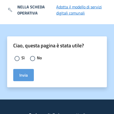
NELLA SCHEDA
Adotta il modello di servizi
OPERATIVA
digitali comunali
Ciao, questa pagina è stata utile?
Scegli la risposta:
Sì
No
Invia
Piede