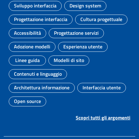
Sviluppo interfaccia
Design system
Argomento:
Argomento:
Progettazione interfaccia
Cultura progettuale
Argomento:
Argomento:
Accessibilità
Progettazione servizi
Argomento:
Argomento:
Adozione modelli
Esperienza utente
Argomento:
Argomento:
Linee guida
Modelli di sito
Argomento:
Argomento:
Contenuti e linguaggio
Argomento:
Architettura informazione
Interfaccia utente
Argomento:
Argomento:
Open source
Argomento:
Scopri tutti gli argomenti