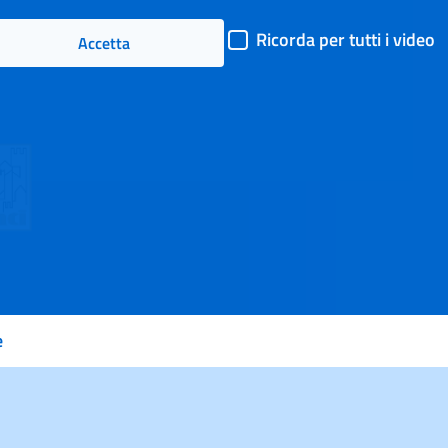
il
Ricorda per tutti i video
Accetta
video
e