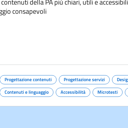
ontenuti della PA più chiari, utili e accessibil
aggio consapevoli
 e link per approfondire
Progettazione contenuti
Progettazione servizi
Desi
Argomento:
Argomento:
Contenuti e linguaggio
Accessibilità
Microtesti
Argomento:
Argomento:
Argoment