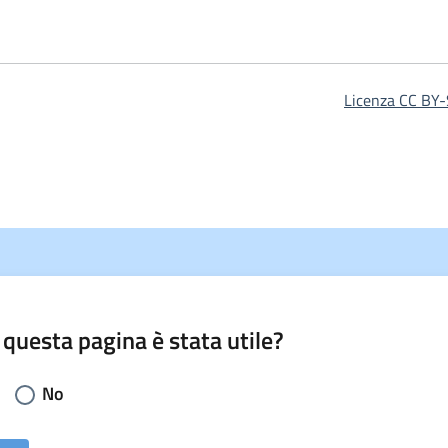
Licenza CC BY-
 questa pagina è stata utile?
li la risposta:
No