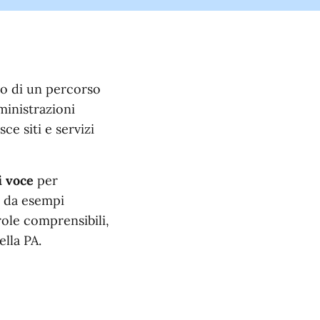
to di un percorso
inistrazioni
ce siti e servizi
i voce
per
re da esempi
role comprensibili,
ella PA.