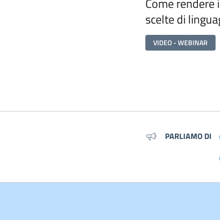
Come rendere i c
scelte di lingu
VIDEO - WEBINAR
Metadati
PARLIAMO DI