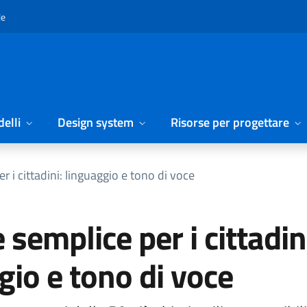
le
elli
Design system
Risorse per progettare
r i cittadini: linguaggio e tono di voce
 semplice per i cittadin
gio e tono di voce