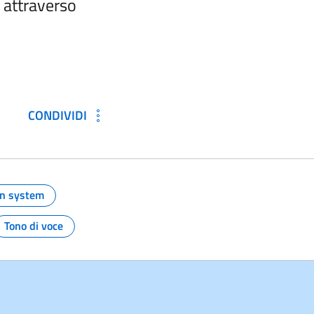
i attraverso
CONDIVIDI
gn system
Argomento:
Tono di voce
o:
Argomento: