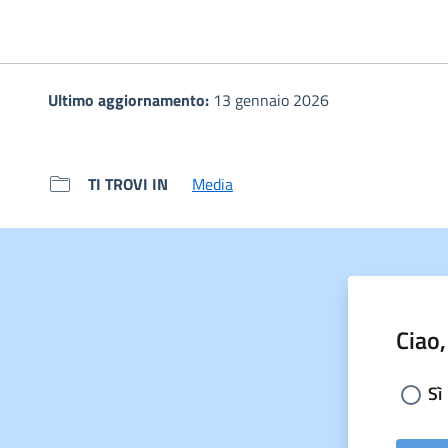
Ultimo aggiornamento:
13 gennaio 2026
TI TROVI IN
Media
Ciao,
Sceg
Sì