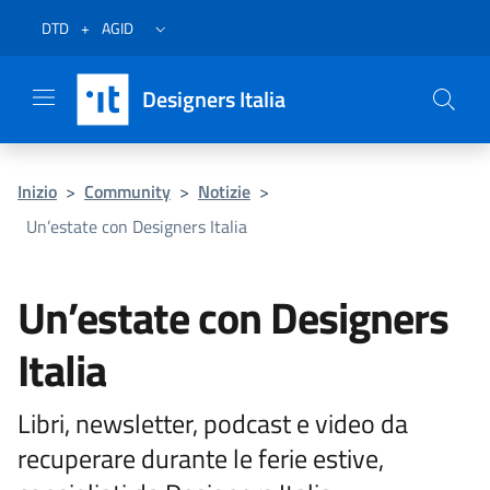
Vai al menu
Vai al contenuto
Questa pagina è stata utile?
Vai al piede
Dichiarazione di accessibilità (link esterno su sito AgID)
Apri/chiudi menu secondario
DTD
+
AGID
Designers Italia
Inizio
>
Community
>
Notizie
>
Un’estate con Designers Italia
Un’estate con Designers
Italia
Libri, newsletter, podcast e video da
recuperare durante le ferie estive,