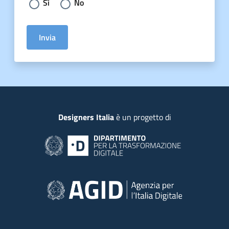
Sì
No
Invia
Piede
Designers Italia
è un progetto di