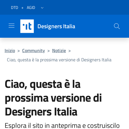
Vai al menu
Vai al contenuto
Questa pagina è stata utile?
Vai al piede
Dichiarazione di accessibilità (link esterno su sito AgID)
Apri/chiudi menu secondario
DTD
+
AGID
Designers Italia
Inizio
>
Community
>
Notizie
>
Ciao, questa è la prossima versione di Designers Italia
Ciao, questa è la
prossima versione di
Designers Italia
Esplora il sito in anteprima e costruiscilo