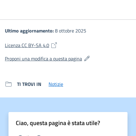
Ultimo aggiornamento:
8 ottobre 2025
(si apre in una nuova finestra)
Licenza CC BY-SA 4.0
(si apre in una nuova fines
Proponi una modifica a questa pagina
TI TROVI IN
Notizie
Ciao, questa pagina è stata utile?
Scegli la risposta: