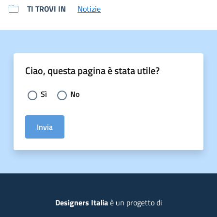
TI TROVI IN
Notizie
Ciao, questa pagina è stata utile?
Scegli la risposta:
Sì
No
Invia
Piede
Designers Italia
è un progetto di