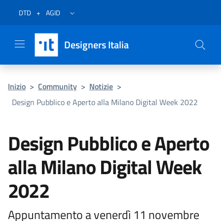
Vai al menu
Vai al contenuto
Questa pagina è stata utile?
Vai al piede
Dichiarazione di accessibilità (link esterno su sito AgID)
Apri/chiudi menu secondario
DTD
+
AGID
Designers Italia
Inizio
>
Community
>
Notizie
>
Design Pubblico e Aperto alla Milano Digital Week 2022
Design Pubblico e Aperto
alla Milano Digital Week
2022
Appuntamento a venerdì 11 novembre