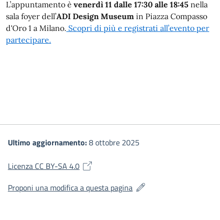
L’appuntamento è
venerdì 11 dalle 17:30 alle 18:45
nella
sala foyer dell’
ADI Design Museum
in Piazza Compasso
d'Oro 1 a Milano.
Scopri di più e registrati all’evento per
partecipare.
Ultimo aggiornamento:
8 ottobre 2025
(si apre in una nuova finestra)
Licenza CC BY-SA 4.0
(si apre in una nuova fines
Proponi una modifica a questa pagina