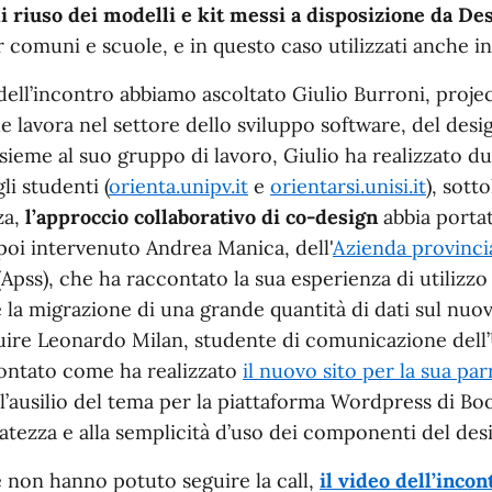
i riuso dei modelli e kit messi a disposizione da Des
 comuni e scuole, e in questo caso utilizzati anche in a
 dell’incontro abbiamo ascoltato Giulio Burroni, proj
e lavora nel settore dello sviluppo software, del desi
ieme al suo gruppo di lavoro, Giulio ha realizzato du
li studenti (
orienta.unipv.it
e
orientarsi.unisi.it
), sot
za,
l’approccio collaborativo di co-design
abbia portat
poi intervenuto Andrea Manica, dell'
Azienda provincia
Apss), che ha raccontato la sua esperienza di utilizzo
 la migrazione di una grande quantità di dati sul nuo
guire Leonardo Milan, studente di comunicazione dell’
contato come ha realizzato
il nuovo sito per la sua pa
ll’ausilio del tema per la piattaforma Wordpress di Boo
atezza e alla semplicità d’uso dei componenti del des
he non hanno potuto seguire la call,
il video dell’incon