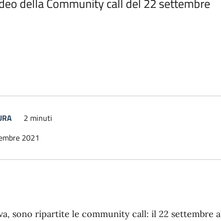
video della Community call del 22 settembre
 e link per approfondire
URA
2 minuti
tembre 2021
va, sono ripartite le community call: il 22 settembre 