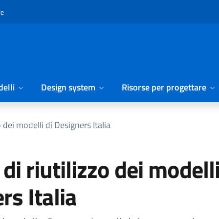
le
elli
Design system
Risorse per progettare
zo dei modelli di Designers Italia
 di riutilizzo dei modelli
rs Italia