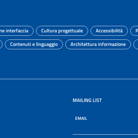
ne interfaccia
Cultura progettuale
Accessibilità
P
Argomento:
Argomento:
Argomento:
Contenuti e linguaggio
Architettura informazione
to:
Argomento:
Argomento:
MAILING LIST
EMAIL