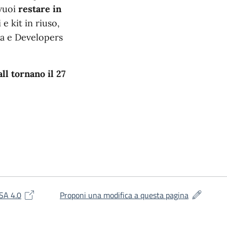
 vuoi
restare in
e kit in riuso,
ia e Developers
ll tornano il 27
(si apre in una nuova finestra)
(si apre in
SA 4.0
Proponi una modifica a questa pagina