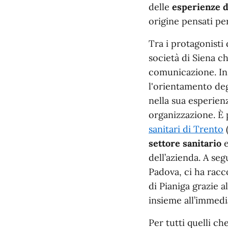
delle
esperienze d
origine pensati per
Tra i protagonisti
società di Siena ch
comunicazione. Ins
l'orientamento deg
nella sua esperien
organizzazione. È 
sanitari di Trento
(
settore sanitario
e
dell’azienda. A se
Padova, ci ha rac
di Pianiga grazie a
insieme all’immedi
Per tutti quelli c