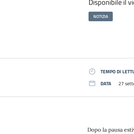
Disponibile il 
NOTIZIA
Metadati
TEMPO DI LETT
DATA
27 set
Dopo la pausa esti