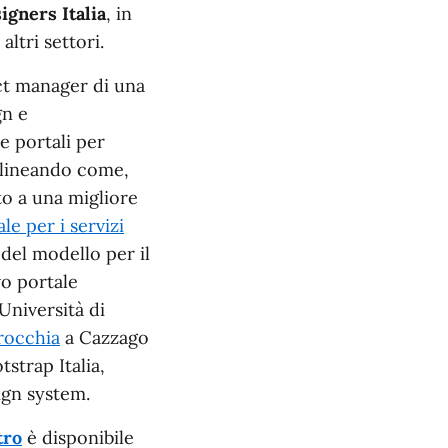
igners Italia
, in
ltri settori.
ect manager di una
gn e
e portali per
tolineando come,
o a una migliore
le per i servizi
 del modello per il
vo portale
Università di
rrocchia
a Cazzago
tstrap Italia,
ign system.
tro
è disponibile