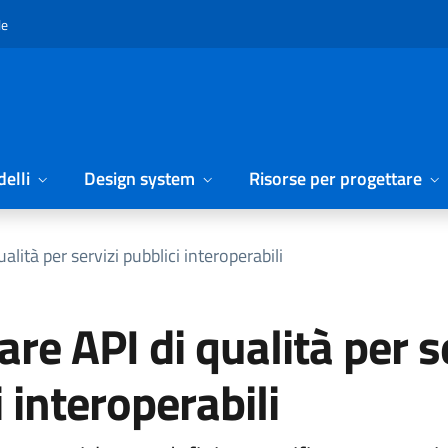
le
elli
Design system
Risorse per progettare
alità per servizi pubblici interoperabili
re API di qualità per s
 interoperabili