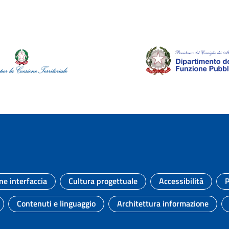
ne interfaccia
Cultura progettuale
Accessibilità
P
Argomento:
Argomento:
Argomento:
Contenuti e linguaggio
Architettura informazione
to:
Argomento:
Argomento: