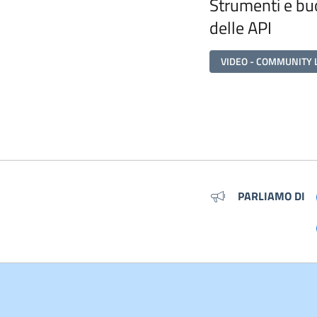
Strumenti e buo
delle API
VIDEO - COMMUNITY 
Metadati
PARLIAMO DI