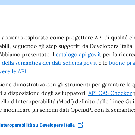
 abbiamo esplorato come progettare API di qualità che
bili, seguendo gli step suggeriti da Developers Italia:
. Abbiamo presentato il
catalogo api.gov.it
per la ricerca
 della semantica dei dati schema.gov.it
e le
buone pra
vere le API
.
ione dimostrativa con gli strumenti per garantire la qu
I a disposizione degli sviluppatori:
API OAS Checker
p
llo d'Interoperabilità (ModI) definito dalle Linee Gu
e modificare gli schemi dati OpenAPI con la semantic
interoperabilità su Developers Italia
stra)