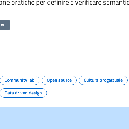
ne pratiche per definire e verificare semantic
LAB
 e link per approfondire
Community lab
Open source
Cultura progettuale
Argomento:
Argomento:
Argomento:
Data driven design
Argomento: