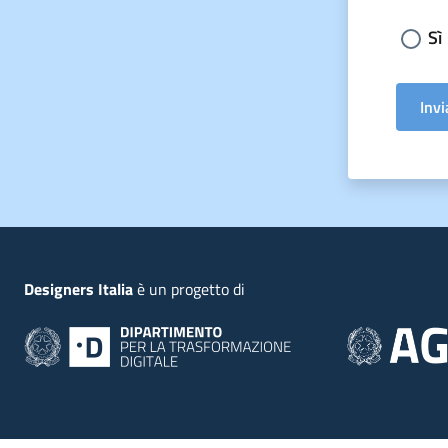
Sceg
Sì
Invi
Piede
Designers Italia
è un progetto di