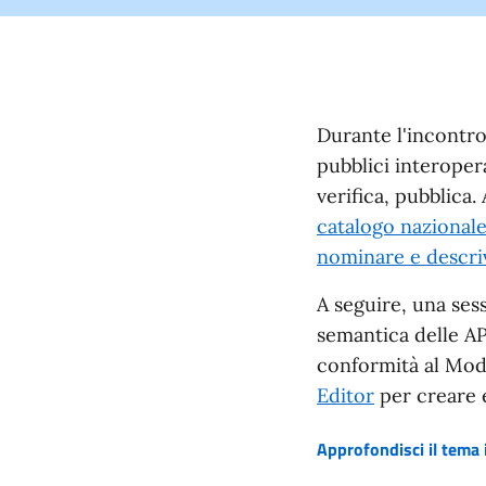
Durante l'incontro
pubblici interopera
verifica, pubblica
catalogo nazionale
nominare e descri
A seguire, una sess
semantica delle AP
conformità al Mode
Editor
per creare 
Approfondisci il tema 
(si apre in una nuova fine