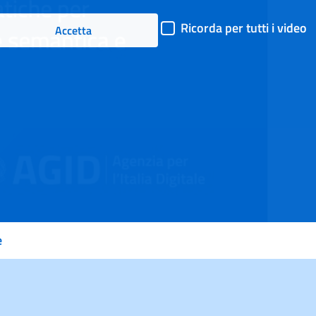
il
Ricorda per tutti i video
Accetta
video
e